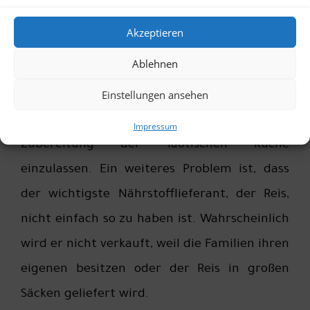
gibt.
Akzeptieren
Zum anderen finden wir selbst in den großen
Ablehnen
Supermärkten der Städte kaum etwas, mit
Einstellungen ansehen
dem wir etwas anfangen können. Uns fehlt
einfach die Energie und Lust uns auf die
Impressum
Zubereitung der laotischen Küche
einzulassen. Ein weiteres Problem ist, dass
der wichtigste Nährstofflieferant, der Reis,
nicht einfach so zu haben ist. Wahrscheinlich
wird er nicht verkauft, weil die Familien ihren
eigenen besitzen oder der Reis in großen
Säcken geliefert wird.